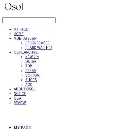
LOG IN
로그인
MY PAGE
HOME
MUET.ATELIER
( PHONECASE )
( CARD WALLET )
OSOL.ARCHIVE
NEW 7%
OUTER
TOP
DRESS
BOTTOM
SHOES
ACC
ABOUT OSOL
NOTICE
Q&A
REVIEW
MY PAGE