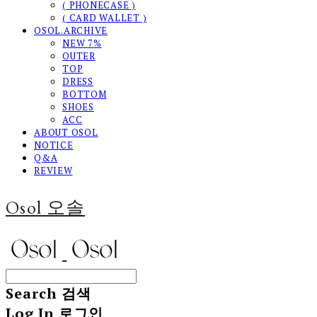
( PHONECASE )
( CARD WALLET )
OSOL.ARCHIVE
NEW 7%
OUTER
TOP
DRESS
BOTTOM
SHOES
ACC
ABOUT OSOL
NOTICE
Q&A
REVIEW
Osol 오솔
Search
검색
Log In
로그인