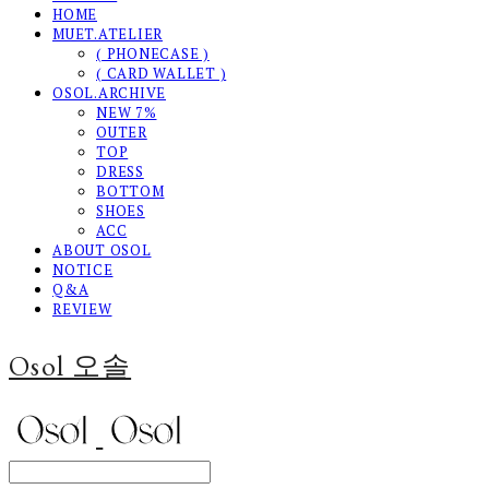
HOME
MUET.ATELIER
( PHONECASE )
( CARD WALLET )
OSOL.ARCHIVE
NEW 7%
OUTER
TOP
DRESS
BOTTOM
SHOES
ACC
ABOUT OSOL
NOTICE
Q&A
REVIEW
Osol 오솔