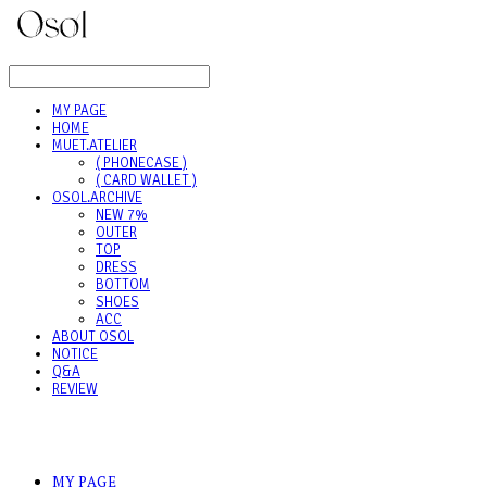
LOG IN
로그인
MY PAGE
HOME
MUET.ATELIER
( PHONECASE )
( CARD WALLET )
OSOL.ARCHIVE
NEW 7%
OUTER
TOP
DRESS
BOTTOM
SHOES
ACC
ABOUT OSOL
NOTICE
Q&A
REVIEW
MY PAGE