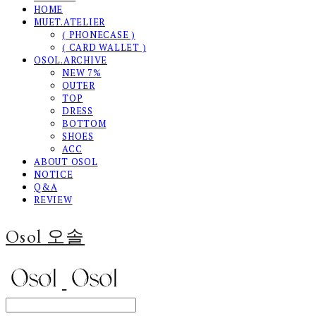
HOME
MUET.ATELIER
( PHONECASE )
( CARD WALLET )
OSOL.ARCHIVE
NEW 7%
OUTER
TOP
DRESS
BOTTOM
SHOES
ACC
ABOUT OSOL
NOTICE
Q&A
REVIEW
Osol 오솔