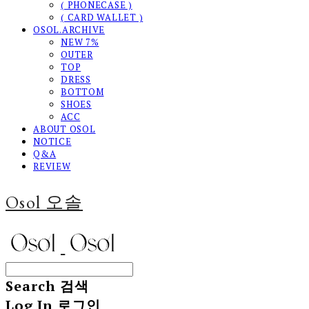
( PHONECASE )
( CARD WALLET )
OSOL.ARCHIVE
NEW 7%
OUTER
TOP
DRESS
BOTTOM
SHOES
ACC
ABOUT OSOL
NOTICE
Q&A
REVIEW
Osol 오솔
Search
검색
Log In
로그인