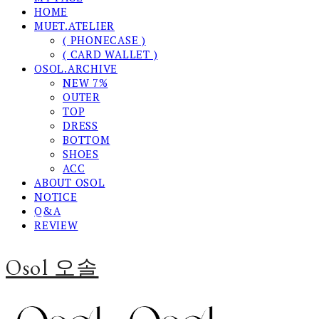
HOME
MUET.ATELIER
( PHONECASE )
( CARD WALLET )
OSOL.ARCHIVE
NEW 7%
OUTER
TOP
DRESS
BOTTOM
SHOES
ACC
ABOUT OSOL
NOTICE
Q&A
REVIEW
Osol 오솔