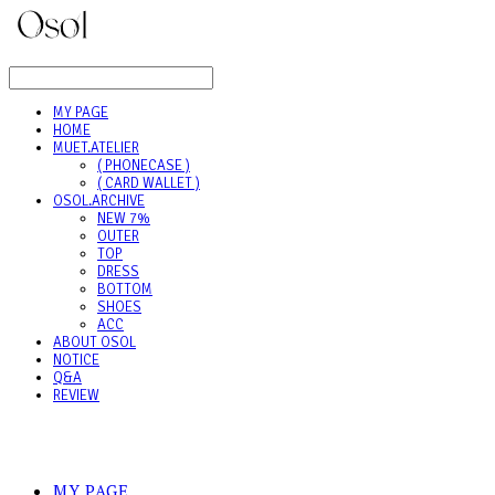
LOG IN
로그인
MY PAGE
HOME
MUET.ATELIER
( PHONECASE )
( CARD WALLET )
OSOL.ARCHIVE
NEW 7%
OUTER
TOP
DRESS
BOTTOM
SHOES
ACC
ABOUT OSOL
NOTICE
Q&A
REVIEW
MY PAGE