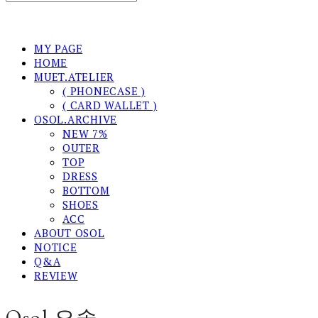
MY PAGE
HOME
MUET.ATELIER
( PHONECASE )
( CARD WALLET )
OSOL.ARCHIVE
NEW 7%
OUTER
TOP
DRESS
BOTTOM
SHOES
ACC
ABOUT OSOL
NOTICE
Q&A
REVIEW
Osol 오솔